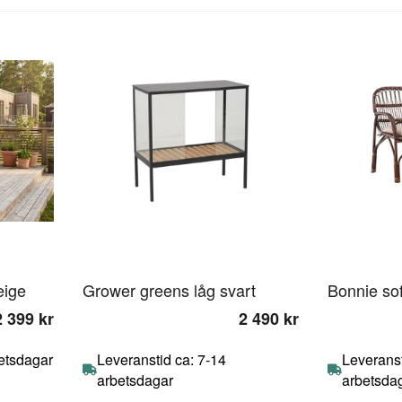
eige
Grower greens låg svart
Bonnie so
2 399 kr
2 490 kr
betsdagar
Leveranstid ca: 7-14
Leveranst
arbetsdagar
arbetsda