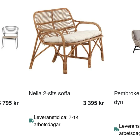
Nella 2-sits soffa
Pembroke 
dyn
6 795 kr
3 395 kr
Leveranstid ca: 7-14
arbetsdagar
Leveranst
arbetsda