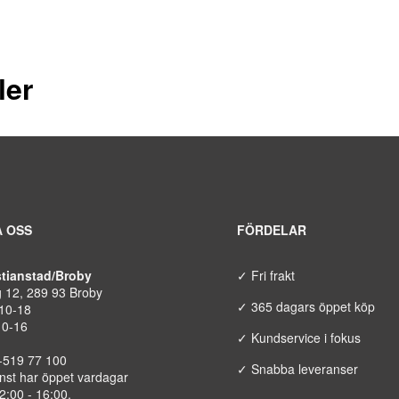
ler
 OSS
FÖRDELAR
istianstad/Broby
✓ Fri frakt
g 12, 289 93 Broby
✓ 365 dagars öppet köp
 10-18
10-16
✓ Kundservice i fokus
8-519 77 100
✓ Snabba leveranser
nst har öppet vardagar
12:00 - 16:00.