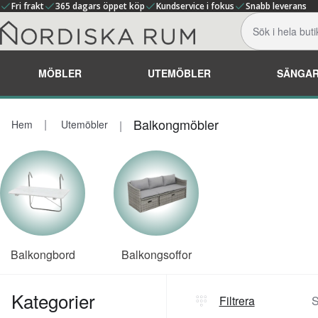
Fri frakt
365 dagars öppet köp
Kundservice i fokus
Snabb leverans
MÖBLER
UTEMÖBLER
SÄNGA
Balkongmöbler
Hem
Utemöbler
Balkongbord
Balkongsoffor
Kategorier
Filtrera
S