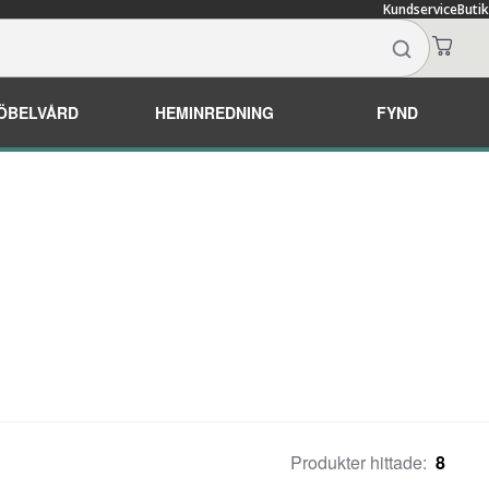
Kundservice
Butik
ÖBELVÅRD
HEMINREDNING
FYND
Produkter hittade:
8