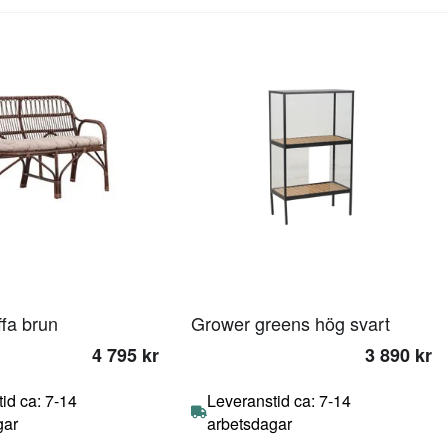
ffa brun
Grower greens hög svart
4 795 kr
3 890 kr
id ca: 7-14
Leveranstid ca: 7-14
gar
arbetsdagar