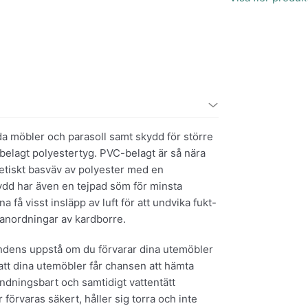
a möbler och parasoll samt skydd för större
belagt polyestertyg. PVC-belagt är så nära
etiskt basväv av polyester med en
dd har även en tejpad söm för minsta
få visst insläpp av luft för att undvika fukt-
tanordningar av kardborre.
ondens uppstå om du förvarar dina utemöbler
 att dina utemöbler får chansen att hämta
andningsbart och samtidigt vattentätt
örvaras säkert, håller sig torra och inte