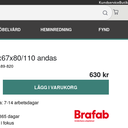
Kundservice
Butik
ÖBELVÅRD
HEMINREDNING
FYND
x67x80/110 andas
489-820
630 kr
LÄGG I VARUKORG
a: 7-14 arbetsdagar
 365 dagar
i fokus