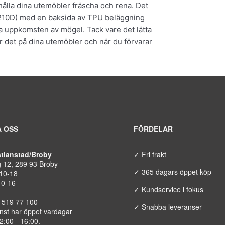
 hålla dina utemöbler fräscha och rena. Det
 (210D) med en baksida av TPU beläggning
ra uppkomsten av mögel. Tack vare det lätta
er det på dina utemöbler och när du förvarar
 OSS
FÖRDELAR
istianstad/Broby
✓ Fri frakt
g 12, 289 93 Broby
✓ 365 dagars öppet köp
 10-18
10-16
✓ Kundservice i fokus
8-519 77 100
✓ Snabba leveranser
nst har öppet vardagar
12:00 - 16:00.