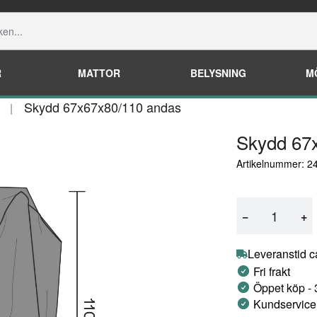
R
MATTOR
BELYSNING
M
Skydd 67x67x80/110 andas
Skydd 67
Artikelnummer: 2
−
+
Leveranstid c
Fri frakt
Öppet köp -
Kundservice 