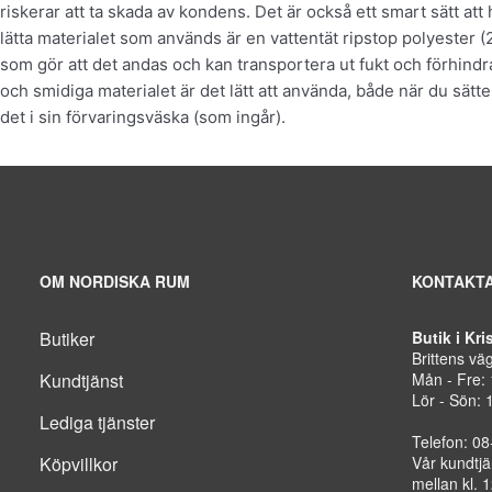
riskerar att ta skada av kondens. Det är också ett smart sätt att
lätta materialet som används är en vattentät ripstop polyester
som gör att det andas och kan transportera ut fukt och förhind
och smidiga materialet är det lätt att använda, både när du sätt
det i sin förvaringsväska (som ingår).
OM NORDISKA RUM
KONTAKTA
Butiker
Butik i Kr
Brittens vä
Kundtjänst
Mån - Fre:
Lör - Sön: 
Lediga tjänster
Telefon: 0
Köpvillkor
Vår kundtjä
mellan kl. 