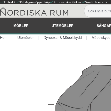
Fri frakt
365 dagars öppet köp
Kundservice i fokus
Snabb leverans
MÖBLER
UTEMÖBLER
SÄNGA
Hem
Utemöbler
Dynboxar & Möbelskydd
Möbelskydd