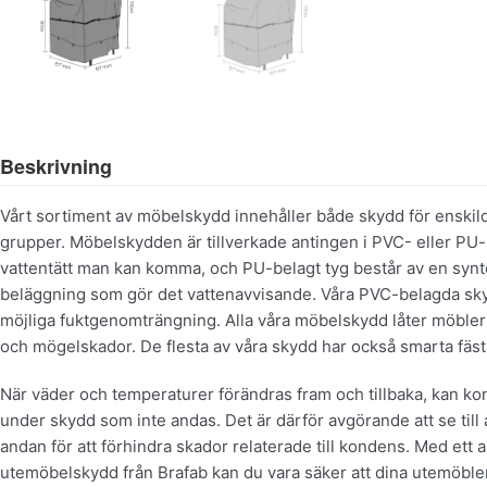
Beskrivning
Vårt sortiment av möbelskydd innehåller både skydd för enskild
grupper. Möbelskydden är tillverkade antingen i PVC- eller PU-
vattentätt man kan komma, och PU-belagt tyg består av en synt
beläggning som gör det vattenavvisande. Våra PVC-belagda sky
möjliga fuktgenomträngning. Alla våra möbelskydd låter möblerna 
och mögelskador. De flesta av våra skydd har också smarta fäs
När väder och temperaturer förändras fram och tillbaka, kan k
under skydd som inte andas. Det är därför avgörande att se till
andan för att förhindra skador relaterade till kondens. Med ett 
utemöbelskydd från Brafab kan du vara säker att dina utemöbler f