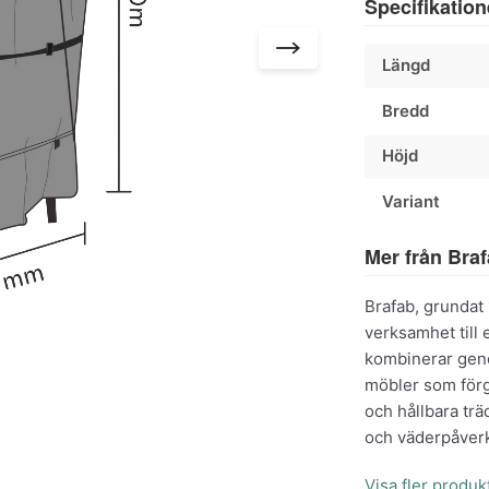
Specifikation
Längd
Bredd
Höjd
Variant
Mer från Bra
Brafab, grundat 
verksamhet till
kombinerar geno
möbler som förg
och hållbara trä
och väderpåverk
Visa fler produk