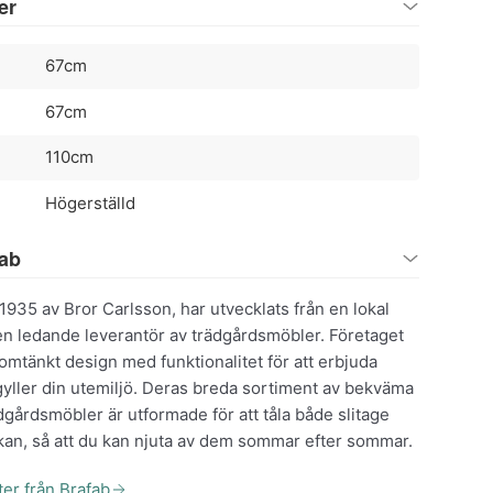
er
67cm
67cm
110cm
Högerställd
fab
1935 av Bror Carlsson, har utvecklats från en lokal
 en ledande leverantör av trädgårdsmöbler. Företaget
mtänkt design med funktionalitet för att erbjuda
yller din utemiljö. Deras breda sortiment av bekväma
dgårdsmöbler är utformade för att tåla både slitage
an, så att du kan njuta av dem sommar efter sommar.
ter från Brafab