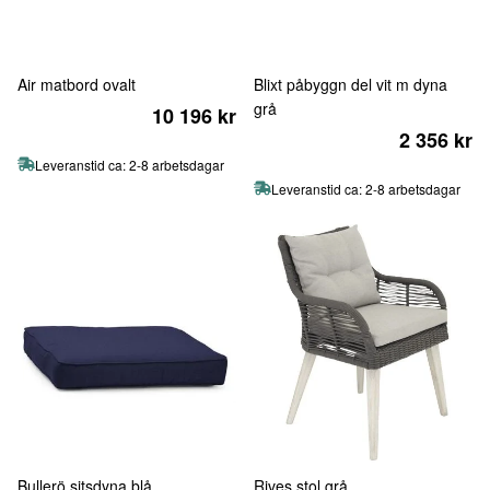
Air matbord ovalt
Blixt påbyggn del vit m dyna
grå
10 196 kr
2 356 kr
Leveranstid ca: 2-8 arbetsdagar
Leveranstid ca: 2-8 arbetsdagar
Bullerö sitsdyna blå
Rives stol grå