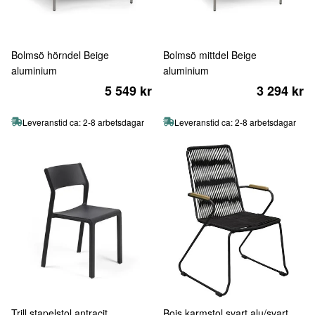
Bolmsö hörndel Beige
Bolmsö mittdel Beige
aluminium
aluminium
5 549 kr
3 294 kr
Leveranstid ca: 2-8 arbetsdagar
Leveranstid ca: 2-8 arbetsdagar
Trill stapelstol antracit
Bois karmstol svart alu/svart