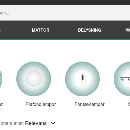
R
MATTOR
BELYSNING
M
or
Plafondlampor
Fönsterlampor
S
Relevans
ortera efter: