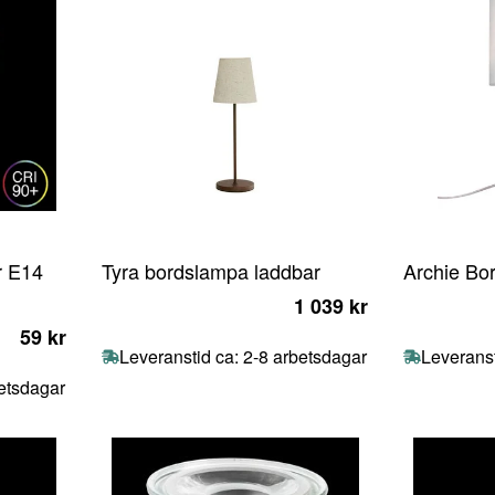
r E14
Tyra bordslampa laddbar
Archie Bo
1 039 kr
59 kr
Leveranstid ca: 2-8 arbetsdagar
Leveranst
betsdagar