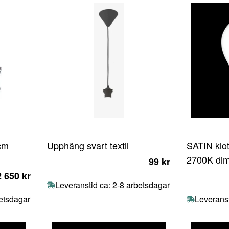
cm
Upphäng svart textil
SATIN klo
2700K di
99 kr
2 650 kr
Leveranstid ca: 2-8 arbetsdagar
betsdagar
Leveranst