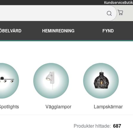
Kundservice
Butik
ÖBELVÅRD
HEMINREDNING
FYND
potlights
Vägglampor
Lampskärmar
Produkter hittade:
687