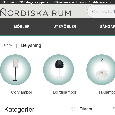
Fri frakt
365 dagars öppet köp
Kundservice i fokus
Snabb leverans
MÖBLER
UTEMÖBLER
SÄNGA
Belysning
Hem
Golvlampor
Bordslampor
Taklamp
Kategorier
Filtrera
S